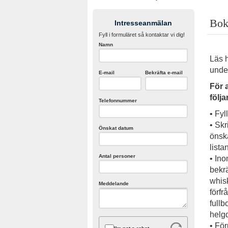
Bok
Intresseanmälan
Fyll i formuläret så kontaktar vi dig!
Namn
Läs h
under
E-mail
Bekräfta e-mail
För 
följa
Telefonnummer
• Fyl
• Skr
Önskat datum
önsk
lista
Antal personer
• Ino
bekrä
whis
Meddelande
förfr
fullb
helgd
• För