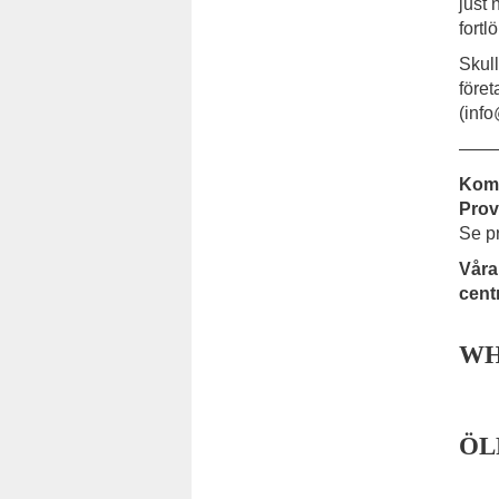
just 
fortl
Skull
föret
(inf
——
Komm
Prov
Se p
Våra
cent
WH
ÖL