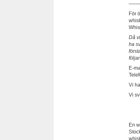
——
För ö
whisk
Whis
Då vi
ha sv
först
följa
E-ma
Tele
Vi ha
Vi sv
En w
Stock
whisk