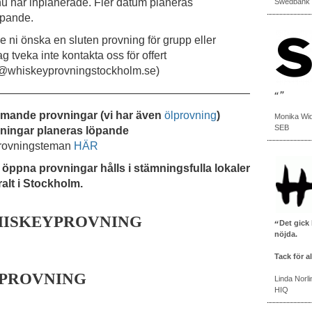
nu har inplanerade. Fler datum planeras
Swedbank
öpande.
e ni önska en sluten provning för grupp eller
ag tveka inte kontakta oss för offert
o@whiskeyprovningstockholm.se)
————————————————————————————
ande provningar (vi har även
ölprovning
)
Monika Wi
SEB
ningar planeras löpande
rovningsteman
HÄR
 öppna provningar hålls i stämningsfulla lokaler
ralt i Stockholm.
ISKEYPROVNING
Det gick 
nöjda.
Tack för al
PROVNING
Linda Norli
HIQ