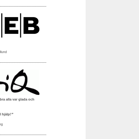
——————————
dlund
bra alla var glada och
l hjälp!
ng