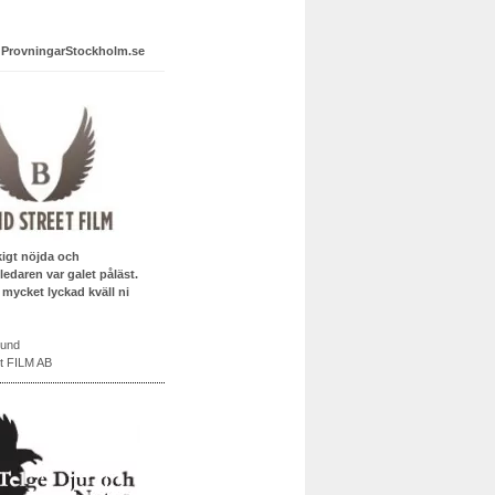
 ProvningarStockholm.se
kigt nöjda och
edaren var galet påläst.
 mycket lyckad kväll ni
lund
t FILM AB