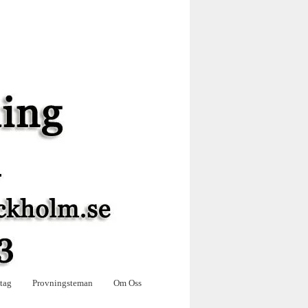
tag
Provningsteman
Om Oss