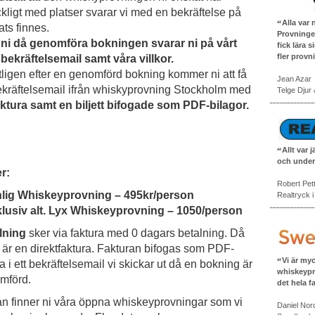
äckligt med platser svarar vi med en bekräftelse på
Alla var
lats finnes.
Provninge
l ni då genomföra bokningen svarar ni på vårt
fick lära 
fler provn
sbekräftelsemail samt våra villkor.
tligen efter en genomförd bokning kommer ni att få
Jean Azar
bekräftelsemail ifrån whiskyprovning Stockholm med
Telge Djur
aktura samt en biljett bifogade som PDF-bilagor.
Allt var 
och under
r:
Robert Pet
nlig Whiskeyprovning – 495kr/person
Realtryck 
klusiv alt. Lyx Whiskeyprovning – 1050/person
lning
sker via faktura med 0 dagars betalning. Då
 är en direktfaktura. Fakturan bifogas som PDF-
Vi är my
a i ett bekräftelsemail vi skickar ut då en bokning är
whiskeypr
mförd.
det hela f
n finner ni våra öppna whiskeyprovningar som vi
Daniel Nor