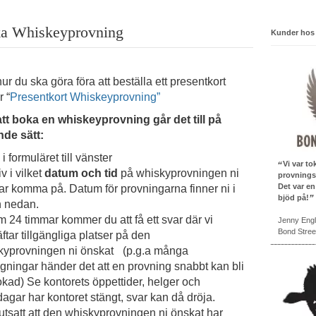
a Whiskeyprovning
Kunder hos
ur du ska göra föra att beställa ett presentkort
 “
Presentkort Whiskeyprovning”
att boka en whiskeyprovning går det till på
nde sätt:
l i formuläret till vänster
Vi var to
iv i vilket
datum och tid
på whiskyprovningen ni
provningsl
Det var en
ar komma på. Datum för provningarna finner ni i
bjöd på!
n nedan.
m 24 timmar kommer du att få ett svar där vi
Jenny Eng
Bond Stree
ftar tillgängliga platser på den
kyprovningen ni önskat (p.g.a många
ågningar händer det att en provning snabbt kan bli
okad) Se kontorets öppettider, helger och
agar har kontoret stängt, svar kan då dröja.
utsatt att den whiskyprovningen ni önskat har