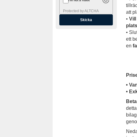
I'm not a robot
tillr
Protected by
ALTCHA
att p
•
Vil
plat
• Slu
ett 
en
f
Prise
• Va
• Ex
Beta
detta
bilag
geno
Neda