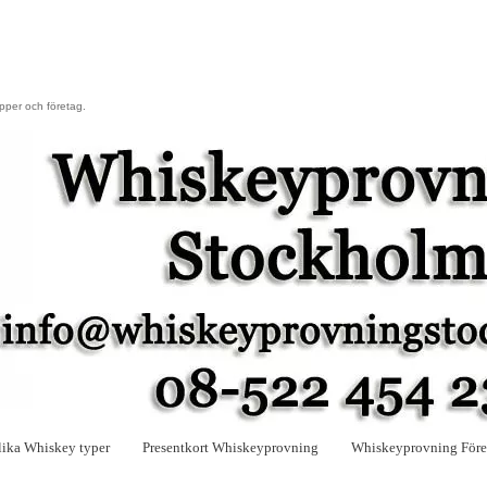
upper och företag.
lika Whiskey typer
Presentkort Whiskeyprovning
Whiskeyprovning Före