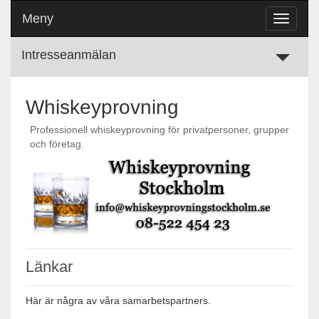
Meny
Toggle
navigati
Intresseanmälan
Toggle
Contact
Form
Whiskeyprovning
Professionell whiskeyprovning för privatpersoner, grupper
och företag.
Länkar
Här är några av våra samarbetspartners.