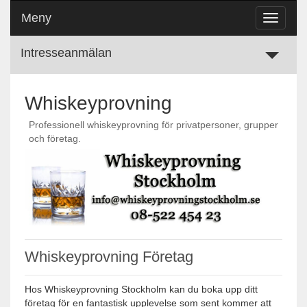
Meny
Toggle
navigati
Intresseanmälan
Toggle
Contact
Form
Whiskeyprovning
Professionell whiskeyprovning för privatpersoner, grupper
och företag.
Whiskeyprovning Företag
Hos Whiskeyprovning Stockholm kan du boka upp ditt
företag för en fantastisk upplevelse som sent kommer att