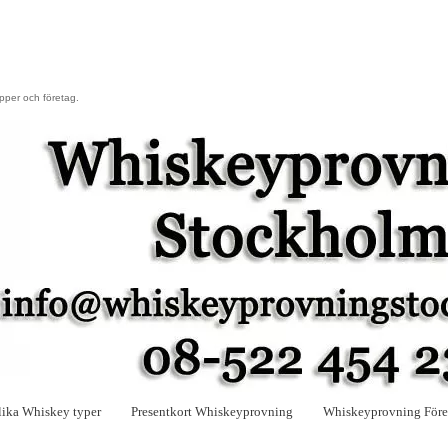
upper och företag.
lika Whiskey typer
Presentkort Whiskeyprovning
Whiskeyprovning Före