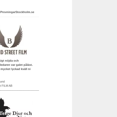
 ProvningarStockholm.se
kigt nöjda och
edaren var galet påläst.
 mycket lyckad kväll ni
lund
t FILM AB