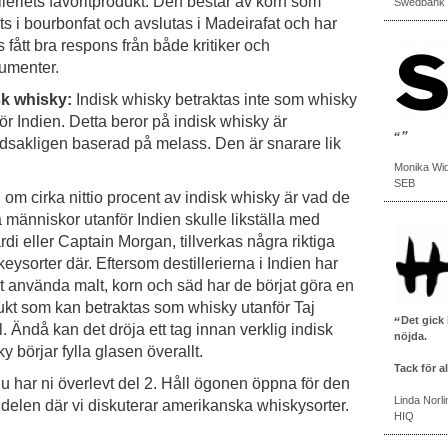
lleriets favoritprodukt. Den består av korn som
Swedbank
ts i bourbonfat och avslutas i Madeirafat och har
lls fått bra respons från både kritiker och
umenter.
sk whisky:
Indisk whisky betraktas inte som whisky
ör Indien. Detta beror på indisk whisky är
dsakligen baserad på melass. Den är snarare lik
Monika Wi
SEB
om cirka nittio procent av indisk whisky är vad de
a människor utanför Indien skulle likställa med
di eller Captain Morgan, tillverkas några riktiga
eysorter där. Eftersom destillerierna i Indien har
t använda malt, korn och säd har de börjat göra en
ukt som kan betraktas som whisky utanför Taj
Det gick 
. Ändå kan det dröja ett tag innan verklig indisk
nöjda.
y börjar fylla glasen överallt.
Tack för al
u har ni överlevt del 2. Håll ögonen öppna för den
Linda Norli
 delen där vi diskuterar amerikanska whiskysorter.
HIQ