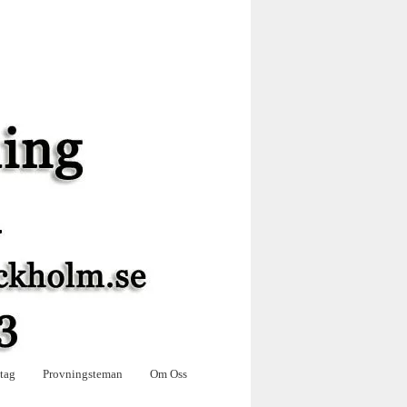
tag
Provningsteman
Om Oss