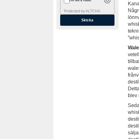
I'm not a robot
Kana
Några
Protected by
ALTCHA
lönn
whisk
tekni
”whi
Wale
vetef
tillb
wale
från
desti
Dett
blev
Sedan
whisk
desti
desti
sälja