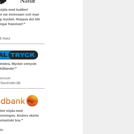
 nöjda med kvällen!
n var intressant och man
sig mycket. Hoppas det blir
ingar framöver!
 & Natur
jättebra. Mycket omtyckt
hållande!
tersson
i Stockholm AB
cket nöjda med
ovningen. Anders skötte
antastiskt bra.
din