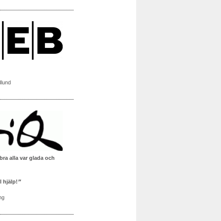
dlund
bra alla var glada och
l hjälp!
ng