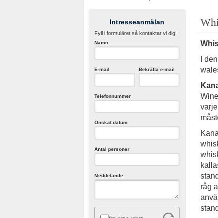
Whi
Intresseanmälan
Fyll i formuläret så kontaktar vi dig!
Whis
Namn
I de
wales
E-mail
Bekräfta e-mail
Kana
Wine,
Telefonnummer
varj
måste
Önskat datum
Kanad
whis
Antal personer
whis
kall
stan
Meddelande
råg 
använ
stand