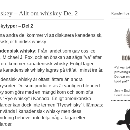
skey – Allt om whiskey Del 2
Kunder hos
kytyper – Del 2
nna andra del kommer vi att diskutera kanadensisk,
isk, och indisk whisky.
densisk whisky:
Från landet som gav oss Ice
 Michael J. Fox, och en önskan att säga ”va” efter
e ord kommer kanadensisk whisky. Enligt lagen
Vi var to
 kanadensisk whisky lagras på träfat i minst tre år.
provningsl
Det var en
ensisk whisky är oftast lättare än andra
bjöd på!
kysorter. De som produceras är vanligen blended
Jenny Eng
ky som görs med en mängd korn och som ofta
Bond Stree
as ”Rye whisky” i Kanada. Enligt amerikanska
darder kan dock inte termen ”Ryewhisky” tillämpas:
används i kanadensisk whisky men dess
dning behöver inte följa några lagar eller
arder.