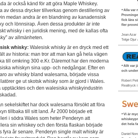
da är också känd för att göra Maple Whiskey.
 av dessa drycker tillverkas genom destillering av
Alla var
Provninge
vin medan andra är en blandning av kanadensisk
fick lära 
y och lönnsirap. Även dessa produkter är inte
fler provn
skt whisky i en juridisk mening, med de kallas ofta
Jean Azar
sky” av allmänheten.
Telge Djur
sisk whisky:
Walesisk whisky är en dryck med ett
ält av historia: man tror att man kan gå hela vägen
aka till omkring 300 e.Kr. Däremot har den moderna
Allt var 
siska whiskyn sina upp- och nedgångar. Efter en
och under
varo av whisky bland walesarna, började vissa
llatörer ge ut skotsk whisky som är gjord i Wales.
Robert Pet
Realtryck 
a upptäcktes och den walesiska whiskyindustrin
 skadad.
 sekelskiftet har dock walesarna försökt att föra
yn tillbaka till sitt land. År 2000 började ett
Vi är my
lleri i södra Wales som heter Penderyn att
whiskeypr
det hela f
llera sin whiskey och den första flaskan började
s fyra år senare. Penderyn single malt whisky är
Daniel Nor